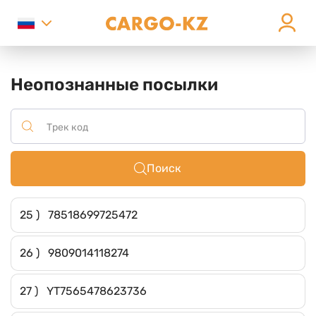
Неопознанные посылки
Поиск
25 ) 78518699725472
26 ) 9809014118274
27 ) YT7565478623736