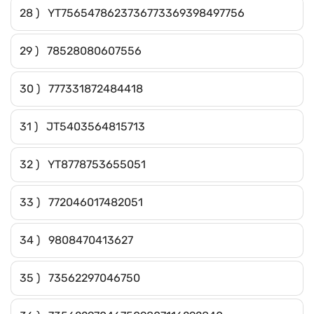
28 ) YT7565478623736773369398497756
29 ) 78528080607556
30 ) 777331872484418
31 ) JT5403564815713
32 ) YT8778753655051
33 ) 772046017482051
34 ) 9808470413627
35 ) 73562297046750